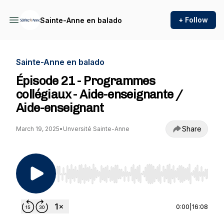
+ Follow
Sainte-Anne en balado
Sainte-Anne en balado
Épisode 21 - Programmes
collégiaux - Aide-enseignante /
Aide-enseignant
Share
March 19, 2025
•
Unversité Sainte-Anne
Use Left/Right to seek, Home/End to jump to st
0:00
|
16:08